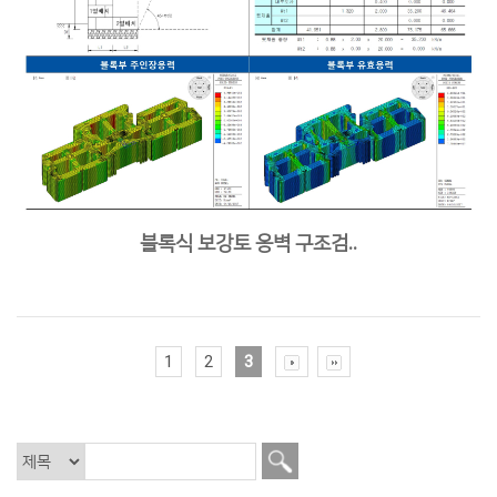
블록식 보강토 옹벽 구조검..
1
2
3